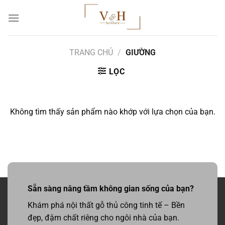
Chuyển
đến
nội
dung
TRANG CHỦ
/
GIƯỜNG
LỌC
Không tìm thấy sản phẩm nào khớp với lựa chọn của bạn.
Sẵn sàng nâng tầm không gian sống của bạn?
Khám phá nội thất gỗ thủ công tinh tế – Bền
đẹp, đậm chất riêng cho ngôi nhà của bạn.