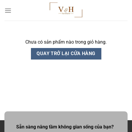
Chuyển
đến
nội
dung
Chưa có sản phẩm nào trong giỏ hàng.
QUAY TRỞ LẠI CỬA HÀNG
Sẵn sàng nâng tầm không gian sống của bạn?